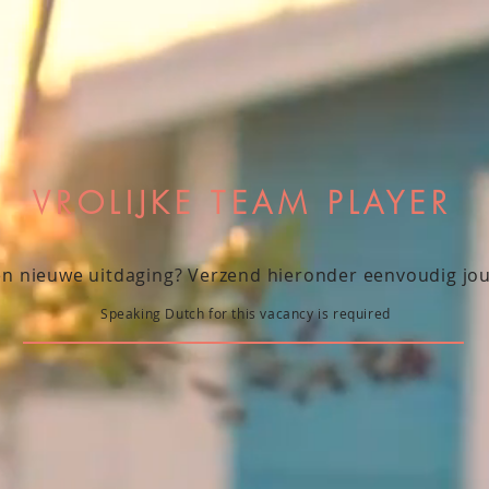
VROLIJKE TEAM PLAYER
en nieuwe uitdaging? Verzend hieronder eenvoudig jouw
Speaking Dutch for this vacancy is required